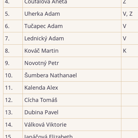
4.
Coufalová Aneta
Z
5.
Uherka Adam
V, Z
6.
Tučapec Adam
V
7.
Lednický Adam
V
8.
Kováč Martin
K
9.
Novotný Petr
10.
Šumbera Nathanael
11.
Kalenda Alex
12.
Cícha Tomáš
13.
Dubina Pavel
14.
Válková Viktorie
15.
Janáčová Elizabeth